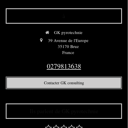
à
GK pyrotechnie
39 Avenue de l'Europe
35170
Bruz
France
0279813638
Contacter GK consulting
Ils parlent de GK pyrotechnie