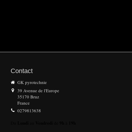
Contact
GK pyrotechnie
39 Avenue de l'Europe
35170
Bruz
France
0279813638
Lundi
Vendredi
9h
19h
Du
au
de
à