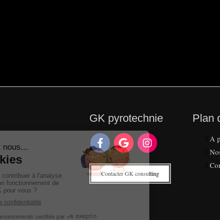
GK pyrotechnie
Plan 
A 
Nos
Con
Contacter GK consulting