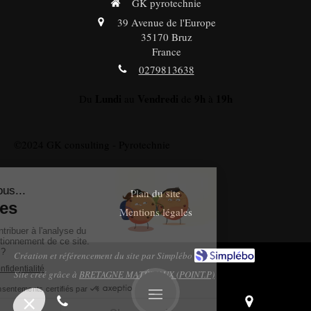
GK pyrotechnie
39 Avenue de l'Europe
35170
Bruz
France
0279813638
Lundi
Vendredi
9h
19h
Du
au
de
à
©2024 GK consulting - Pyrotechnie
Plan du site
Mentions légales
Création et référencement du site par Simplébo
Site créé grâce à
BRETAGNE MATÉRIAUX (POINT.P)