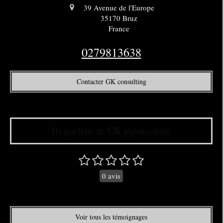
39 Avenue de l'Europe
35170
Bruz
France
0279813638
Contacter GK consulting
Ils parlent de GK pyrotechnie
0 avis
Voir tous les témoignages