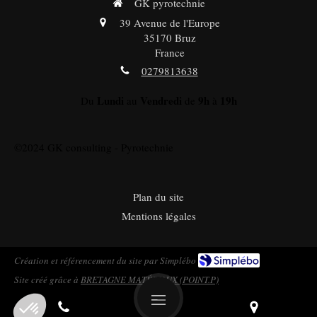
GK pyrotechnie
39 Avenue de l'Europe
35170
Bruz
France
0279813638
Lundi
Vendredi
9h
19h
Du
au
de
à
©2024 GK consulting - Pyrotechnie
Plan du site
Mentions légales
Création et référencement du site par Simplébo
Site créé grâce à
BRETAGNE MATÉRIAUX (POINT.P)